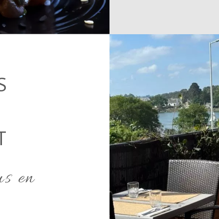
S
T
us en